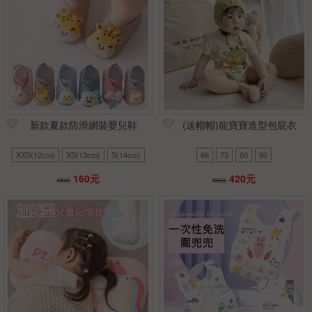
新款夏款防滑網裝嬰兒鞋
(送帽帽)龍寶寶造型包屁衣
XXS(12cm)
XS(13cm)
S(14cm)
66
73
80
90
160元
420元
190元
590元