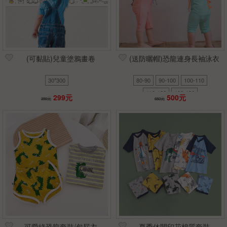
(可黏貼)兒童塗鴉畫卷
(送防曬帽)恐龍連身長袖泳衣
30*300
80-90
90-100
100-110
110-120
120-130
299元
500元
390元
650元
可愛綠恐龍套裝/包屁衣
夏季休閒印花棉質套裝