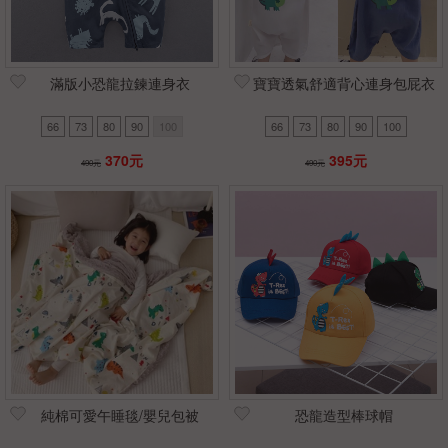
滿版小恐龍拉鍊連身衣
寶寶透氣舒適背心連身包屁衣
66
73
80
90
100
66
73
80
90
100
370元
395元
490元
490元
純棉可愛午睡毯/嬰兒包被
恐龍造型棒球帽