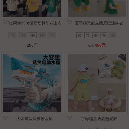
(任兩件390)漢堡飲料印花上衣
夏季綠恐龍立體尾巴連身衣
100
110
120
130
140
66
73
80
90
100
280元
450元
490元
大容量鯊魚自動水槍
字母鱷魚透氣包屁衣