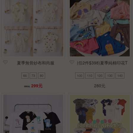
夏季無骨紗布和尚服
(任2件$398)夏季純棉印花T
66
73
80
100
110
120
130
140
299元
280元
390元