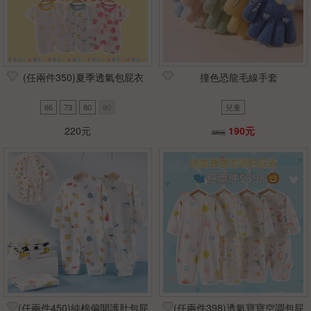
(任兩件350)夏季透氣包屁衣
撞色恐龍毛線手套
66
73
80
90
兒童
220元
190元
220元
(任兩件450)純棉偏開護肚包屁
(任兩件398)透氣寶寶空調包屁