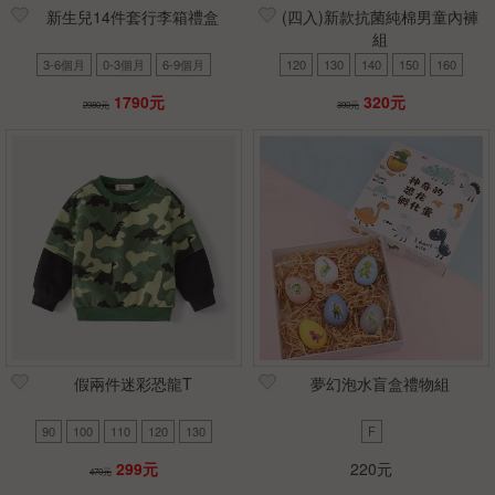
新生兒14件套行李箱禮盒
(四入)新款抗菌純棉男童內褲
組
3-6個月
0-3個月
6-9個月
120
130
140
150
160
1790元
320元
2980元
390元
假兩件迷彩恐龍T
夢幻泡水盲盒禮物組
90
100
110
120
130
F
299元
220元
470元