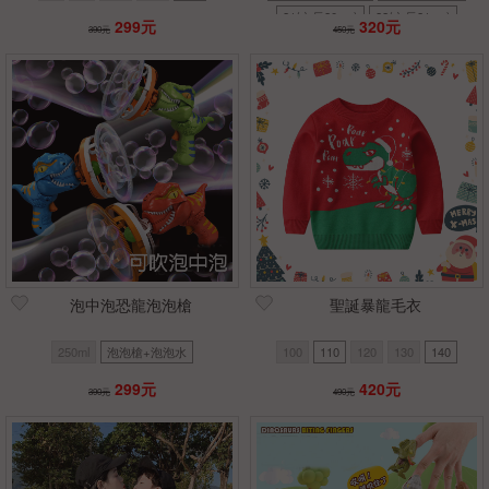
21(內長20cm)
22(內長21cm)
299元
320元
390元
450元
23(內長22cm)
泡中泡恐龍泡泡槍
聖誕暴龍毛衣
250ml
泡泡槍+泡泡水
100
110
120
130
140
299元
420元
390元
490元