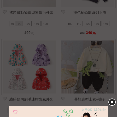
搖粒絨動物造型連帽毛外套
撞色袖恐龍系列上衣
80
90
100
110
120
100
110
120
130
140
499元
340元
490元
繽紛款內刷毛連帽防風外套
暴龍造型上衣+褲子
100
110
120
130
140
80
90
100
110