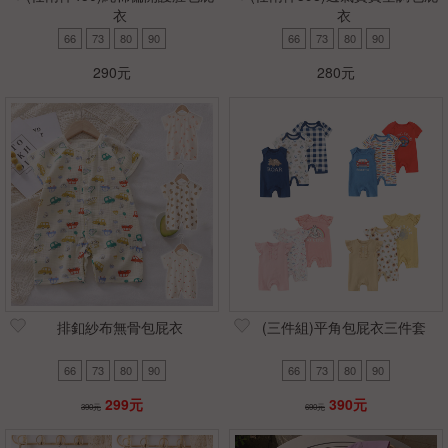
衣
衣
66
73
80
90
66
73
80
90
290元
280元
排釦紗布無骨包屁衣
(三件組)平角包屁衣三件套
66
73
80
90
66
73
80
90
299元
390元
390元
690元