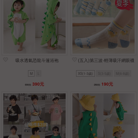
吸水透氣恐龍斗篷浴袍
(五入)第三波-輕薄吸汗網眼襪
M
L
XS(1-3歲)
S(3-5歲)
M(6-8歲)
390元
190元
590元
250元