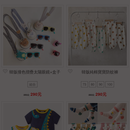
3XL(130-140)
21(內長20cm)
22(內長21cm)
大人23(內長22cm)
大人24(內長23cm)
大人25(內長24cm)
17(內長16cm)
韓版撞色摺疊太陽眼鏡+盒子
韓版純棉寶寶防蚊褲
組合
73
80
90
100
290元
290元
390元
350元