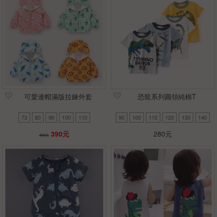
可愛連帽滿版拉鍊外套
恐龍系列圓領純棉T
73
80
90
100
110
90
100
110
120
130
140
390元
280元
490元