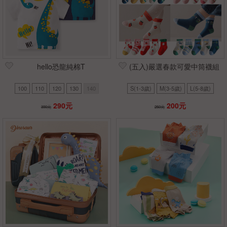
hello恐龍純棉T
(五入)嚴選春款可愛中筒襪組
100
110
120
130
140
S(1-3歲)
M(3-5歲)
L(5-8歲)
290元
200元
390元
250元