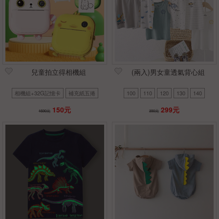
兒童拍立得相機組
(兩入)男女童透氣背心組
相機組+32G記憶卡
補充紙五捲
100
110
120
130
140
150元
299元
1590元
390元