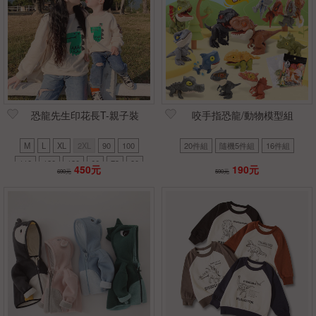
恐龍先生印花長T-親子裝
咬手指恐龍/動物模型組
M
L
XL
2XL
90
100
20件組
隨機5件組
16件組
110
120
130
66
73
80
450元
190元
690元
590元
3XL