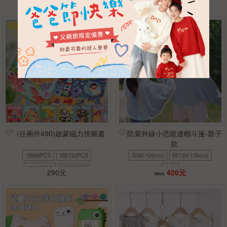
590元
450元
690元
590元
(任兩件490)啟蒙磁力拼圖書
防紫外線小恐龍連帽斗篷-親子
款
1階69PCS
3階132PCS
S(85-120cm)
M(120-135cm)
2階84PCS
1階50PCS
大人
290元
420元
550元