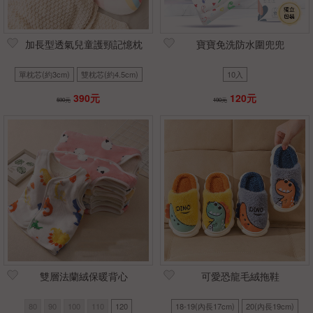
加長型透氣兒童護頸記憶枕
寶寶免洗防水圍兜兜
單枕芯(約3cm)
雙枕芯(約4.5cm)
10入
390元
120元
590元
190元
雙層法蘭絨保暖背心
可愛恐龍毛絨拖鞋
80
90
100
110
120
18-19(內長17cm)
20(內長19cm)