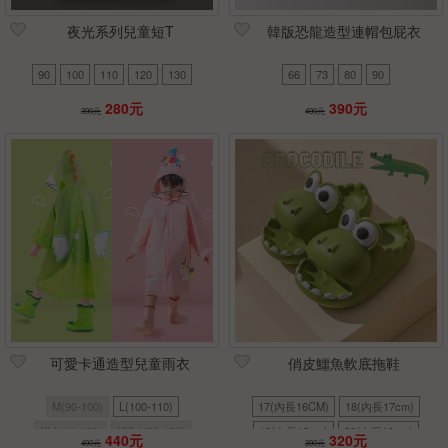
夜光系列兒童短T
韓版恐龍造型連帽包屁衣
90
100
110
120
130
66
73
80
90
280元
390元
390元
490元
可愛卡通造型兒童雨衣
俏皮鱷魚軟底拖鞋
M(90-100)
L(100-110)
17(內長16CM)
18(內長17cm)
XL(110-120)
XXL(120-130)
19(內長18cm)
20(內長19cm)
440元
320元
490元
390元