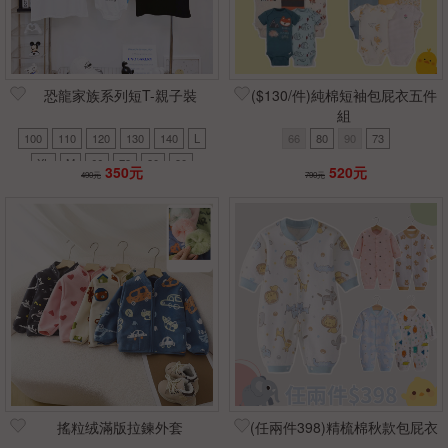
恐龍家族系列短T-親子裝
($130/件)純棉短袖包屁衣五件
組
100
110
120
130
140
L
66
80
90
73
XL
M
66
73
80
90
350元
520元
490元
790元
搖粒绒滿版拉鍊外套
(任兩件398)精梳棉秋款包屁衣