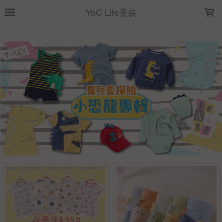
LOADING...
YoC Life童裝
上架時間
銷售價格
樣式尺寸篩選
全部樣式
藍
綠
黃
白
灰
恐龍
粉
黑
藍恐龍
淺藍
全部尺寸
M(3-5歲)
66
73
80
90
100
110
120
130
140
篩選