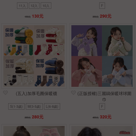
11入
12入
10入
F
130元
290元
190元
390元
(五入)加厚毛圈保暖襪
(正版授權)三麗鷗保暖球球圍
巾
S(1-3歲)
M(3-5歲)
L(6-8歲)
F
280元
320元
390元
490元