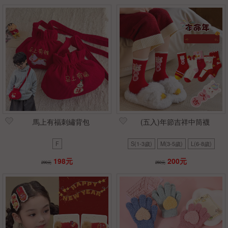
馬上有福刺繡背包
(五入)年節吉祥中筒襪
F
S(1-3歲)
M(3-5歲)
L(6-8歲)
198元
200元
290元
250元