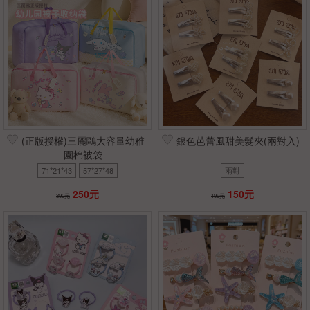
(正版授權)三麗鷗大容量幼稚
銀色芭蕾風甜美髮夾(兩對入)
園棉被袋
71*21*43
57*27*48
兩對
250元
150元
390元
199元