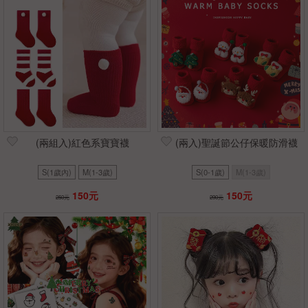
(兩組入)紅色系寶寶襪
(兩入)聖誕節公仔保暖防滑襪
S(1歲內)
M(1-3歲)
S(0-1歲)
M(1-3歲)
150元
150元
250元
290元