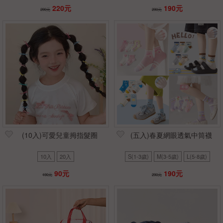
220元
190元
290元
290元
(10入)可愛兒童拇指髮圈
(五入)春夏網眼透氣中筒襪
10入
20入
S(1-3歲)
M(3-5歲)
L(5-8歲)
90元
190元
190元
290元