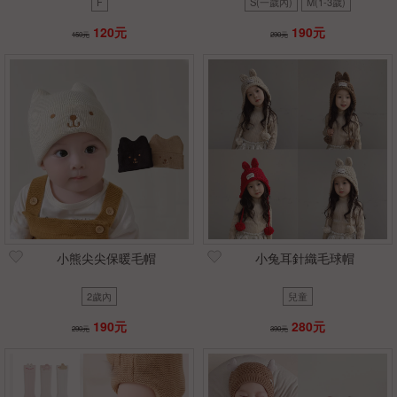
F
S(一歲內)
M(1-3歲)
120元
190元
150元
290元
小熊尖尖保暖毛帽
小兔耳針織毛球帽
2歲內
兒童
190元
280元
290元
390元