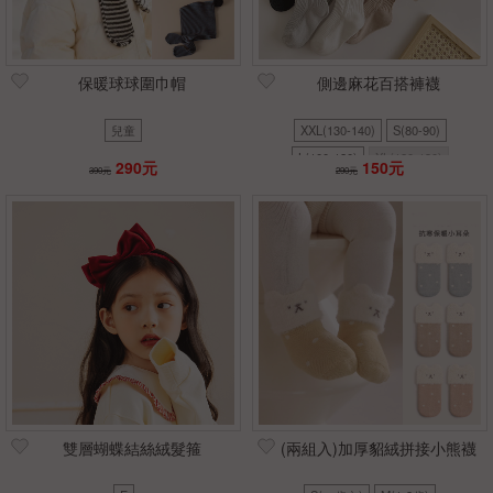
保暖球球圍巾帽
側邊麻花百搭褲襪
兒童
XXL(130-140)
S(80-90)
L(100-120)
XL(120-130)
290元
150元
390元
290元
雙層蝴蝶結絲絨髮箍
(兩組入)加厚貂絨拼接小熊襪