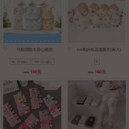
可翻摺防水背心圍兜
ins風紗布花邊圍兜(兩入)
90（0-2歲）
100（2-4歲）
F
100元
160元
140元
220元