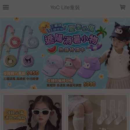
LOADING...
YoC Life童裝
上架時間
銷售價格
樣式尺寸篩選
全部樣式
粉
黑
灰
藍
白
黃
米
卡其
紅
紫
全部尺寸
S
S(0-1歲)
S(1-3歲)
M
M(1-3歲)
M(3-5歲)
L
L(5-8歲)
L(6-8歲)
兒童
篩選