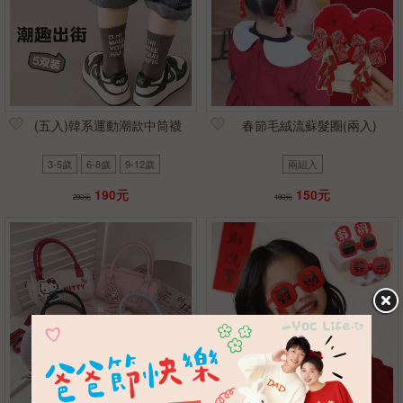
(五入)韓系運動潮款中筒襪
春節毛絨流蘇髮圈(兩入)
3-5歲
6-8歲
9-12歲
兩組入
190元
150元
290元
190元