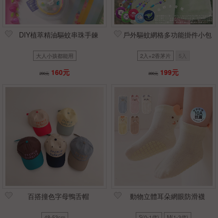
DIY植萃精油驅蚊串珠手鍊
戶外驅蚊網格多功能掛件小包
大人小孩都能用
2入+2香茅片
5入
160元
199元
290元
390元
百搭撞色字母鴨舌帽
動物立體耳朵網眼防滑襪
48-53cm
S(0-1歲)
M(1-3歲)