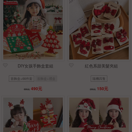
DIY女孩手飾盒套組
紅色系甜美髮夾組
首飾盒+66件套
首飾盒+禮盒
隨機四隻
490元
150元
590元
290元