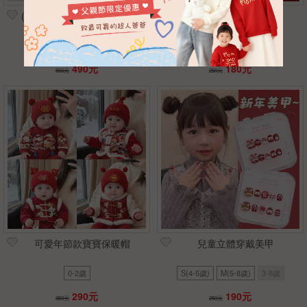
(正版授權)三麗鷗毛绒圓筒包
可翻蓋節慶發財眼鏡
21*11*11
13*13cm
490元
180元
550元
250元
可愛年節款寶寶保暖帽
兒童立體穿戴美甲
0-2歲
S(4-5歲)
M(5-8歲)
3-8歲
290元
190元
350元
250元