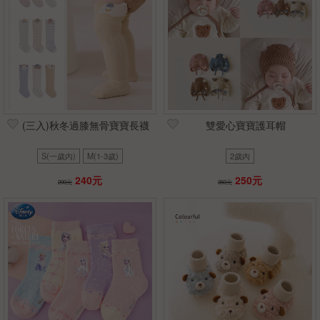
(三入)秋冬過膝無骨寶寶長襪
雙愛心寶寶護耳帽
S(一歲內)
M(1-3歲)
2歲內
240元
250元
290元
350元