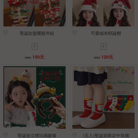
聖誕款髮圈髮夾組
可愛絨布耶誕帽
F
F
150元
120元
290元
240元
聖誕節立體玩偶髮箍
(五入)聖誕節限定中筒襪