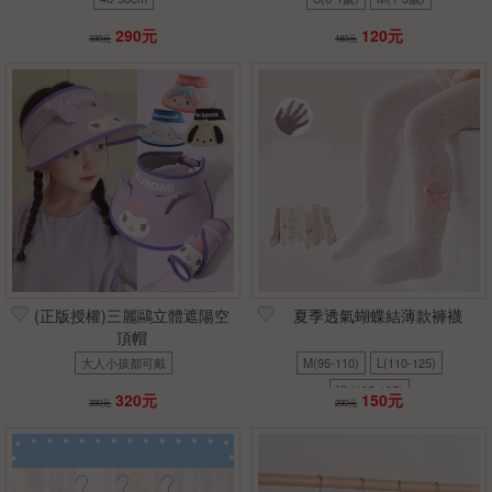
290元
120元
330元
180元
(正版授權)三麗鷗立體遮陽空
夏季透氣蝴蝶結薄款褲襪
頂帽
大人小孩都可戴
M(95-110)
L(110-125)
XL(125-135)
320元
150元
390元
290元