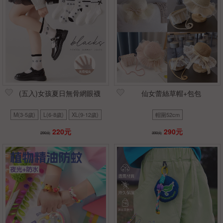
(五入)女孩夏日無骨網眼襪
仙女蕾絲草帽+包包
M(3-5歲)
L(6-8歲)
XL(9-12歲)
帽圍52cm
220元
290元
290元
390元