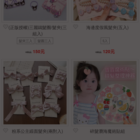
(正版授權)三麗鷗髮圈/髮夾(三
海邊度假風髮夾(五入)
組入)
髮夾三入
髮圈三入
5入
150元
120元
190元
180元
粉系公主緞面髮夾(兩對入)
碎髮瀏海魔術貼組