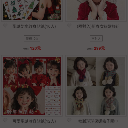
聖誕防水紋身貼紙(10入)
(兩對入)新春女孩髮飾組
隨機10入
兩對入
120元
299元
190元
390元
可愛聖誕妝容貼紙(12入)
韓版球球保暖格子圍巾