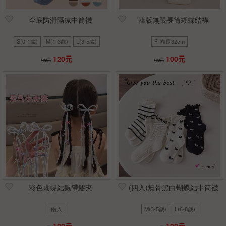
全底防滑隔凉中筒襪
韓版無跟長筒蝴蝶结襪
S(0-1歲)
M(1-3歲)
L(3-5歲)
F-襪長32cm
120元
100元
180元
160元
彩色蝴蝶結飄帶髮夾
(四入)無骨黑白蝴蝶結中筒襪
兩入
M(3-5歲)
L(6-8歲)