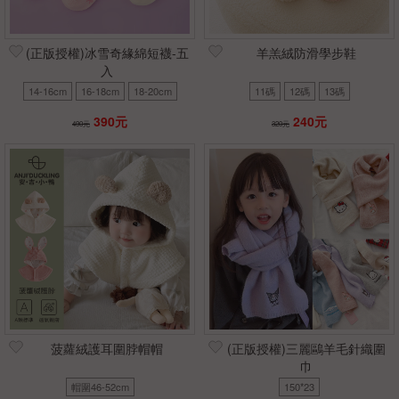
(正版授權)冰雪奇緣綿短襪-五
羊羔絨防滑學步鞋
入
14-16cm
16-18cm
18-20cm
11碼
12碼
13碼
390元
240元
490元
320元
菠蘿絨護耳圍脖帽帽
(正版授權)三麗鷗羊毛針織圍
巾
帽圍46-52cm
150*23