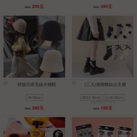
290元
390元
350元
490元
韓版百搭毛線水桶帽
(三入)後蝴蝶結公主襪
48-53cm
M(14-16cm)
L(16-18cm)
XL(19-22cm)
280元
150元
290元
220元