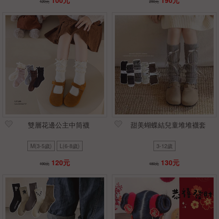
100元
190元
120元
290元
雙層花邊公主中筒襪
甜美蝴蝶結兒童堆堆襪套
M(3-5歲)
L(6-8歲)
3-12歲
120元
130元
190元
180元