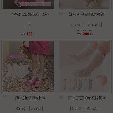
Y2K多巴胺髮夾組(七入)
透氣蝴蝶结雙色內搭褲
7入
M(95-105)
L(105-120)
XL(120-135)
100元
290元
150元
390元
(五入)花朵薄款棉襪
(三入)寶寶透氣網眼長襪
M(3-5歲)
L(6-8歲)
S(0-1歲)
M(1-3歲)