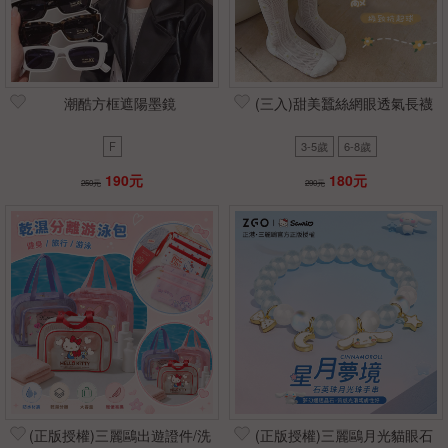
潮酷方框遮陽墨鏡
(三入)甜美蠶絲網眼透氣長襪
F
3-5歲
6-8歲
190元
180元
250元
290元
(正版授權)三麗鷗出遊證件/洗
(正版授權)三麗鷗月光貓眼石