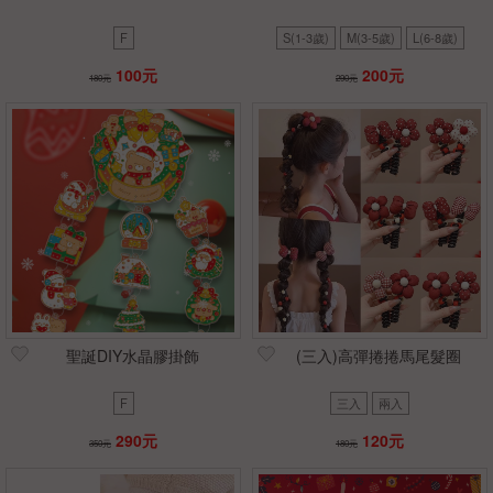
F
S(1-3歲)
M(3-5歲)
L(6-8歲)
100元
200元
180元
290元
聖誕DIY水晶膠掛飾
(三入)高彈捲捲馬尾髮圈
F
三入
兩入
290元
120元
350元
180元