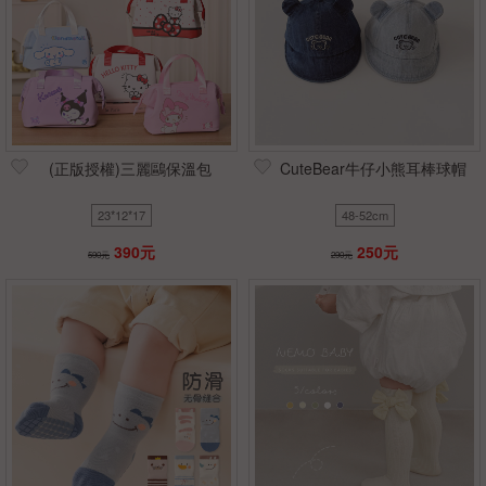
(正版授權)三麗鷗保溫包
CuteBear牛仔小熊耳棒球帽
23*12*17
48-52cm
390元
250元
590元
290元