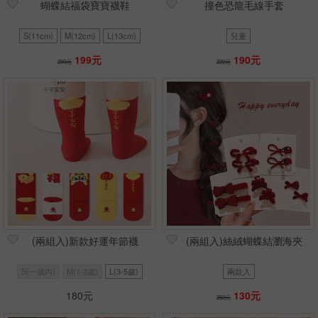
蝴蝶結福袋寶寶襪鞋
撞色恐龍毛線手套
S(11cm)
M(12cm)
L(13cm)
兒童
199元
190元
290元
220元
(兩組入)新款好運年節襪
(兩組入)絲絨蝴蝶結瀏海夾
S(一歲內)
M(1-3歲)
L(3-5歲)
兩款入
180元
130元
250元