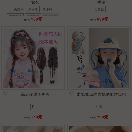
漱包
手串
美樂蒂
庫洛米
凱蒂貓
兒童款
紅凱蒂貓
粉美樂蒂
紫庫洛米
199元
690元
350元
750元
高馬尾辮子抓夾
太陽能風扇大檐網眼遮陽帽
F
兒童
150元
290元
190元
390元