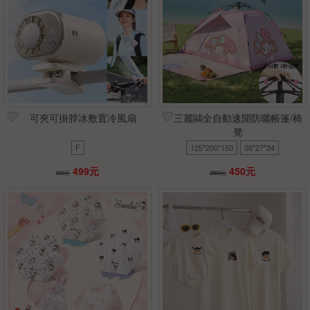
可夾可掛脖冰敷置冷風扇
三麗鷗全自動速開防曬帳篷/椅
凳
F
125*200*150
28*27*24
499元
450元
580元
2890元