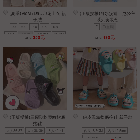
(夏季)MoM+DaD印花上衣-親
(正版授權)可水洗迪士尼公主
子裝
系列美妝盒
90
100
110
120
130
F
F(盒損)
爸爸L
爸爸XL
爸爸XXL
媽媽M
350元
490元
490元
590元
媽媽L
媽媽XL
66
73
80
(正版授權)三麗鷗格菱紋軟底
俏皮丑魚軟底拖鞋-親子款
拖鞋
大人36-37
大人38-39
大人40-41
內長18.5CM
內長19.5cm
內長20.5cm
內長21.5cm