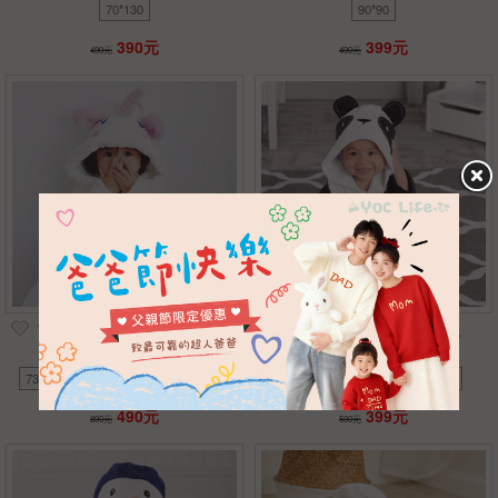
南瓜-生氣
貓咪-黃
黃-F
粉+粉
70*130
90*90
粉+黃
藍+粉
藍+綠
白-F
390元
399元
490元
490元
牛仔-藍
飛機-紅
紳士-白
鑽石-粉
車車-米
車車-藍
長頸鹿-綠
粉-90*90cm
兔兔-粉
超人-藍
鴨鴨-黃
卡其-F
交通-32張
小羊-36cm
獅子-25cm
可愛獨角獸連帽浴袍-親子款
可愛動物造型連帽浴袍
73-95cm
95-100cm
110-120cm
90
100
110
120
130
120-140cm
媽媽
490元
399元
890元
590元