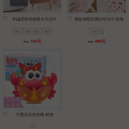
刺繡柔軟純棉吸水毛浴巾
滿版連帽四層紗布浴巾/披風
浴巾
浴巾+毛巾
毛巾
140*70
160元
480元
790元
540元
可愛洗澡泡泡機-螃蟹
F