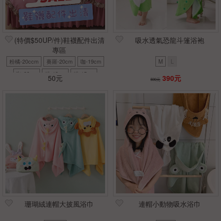
(特價$50UP/件)鞋襪配件出清
吸水透氣恐龍斗篷浴袍
專區
粉橘-20ccm
賽羅-20cm
咖-19cm
M
L
咖-23cm
粉-13cm
粉-15cm
50元
390元
590元
黑-20cm
粉-19cm
黑-19cm
粉-12cm
藍-12cm
藍-13cm
麋鹿-75*100cm
藍象-76*76cm
四件套-1.5m
黑-M(100-110)
黑-L(110-125)
黑-XXL(140-155)
咖啡熊-M(1-3歲)
麋鹿-M(1-3歲)
白(1-3歲)
藏青(52-54cm)
藍-F
粉(48-54cm)
米(48-52cm)
粉(48-52cm)
黑(48-52cm)
粉(6-18個月)
藍(48-52cm)
珊瑚絨連帽大披風浴巾
連帽小動物吸水浴巾
寶藍(50-54cm)
金-F
銀-F