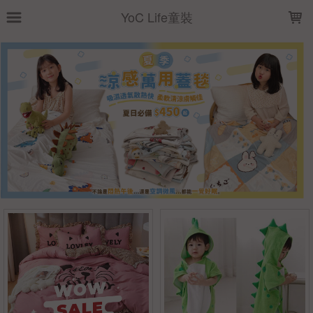
LOADING...
YoC Life童裝
上架時間
銷售價格
樣式尺寸篩選
全部樣式
熊貓
公主
企鵝
兔子
獨角獸
NO.29
NO.31
NO.9
粉
NO.13
全部尺寸
70*130
90
90*90
100
110
120
130
140*70
浴巾
浴巾+毛巾
篩選