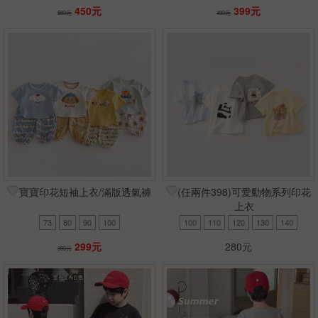
450元
399元
590元
490元
寶寶印花短袖上衣/滿版透氣褲
(任兩件398)可愛動物系列印花
上衣
73
80
90
100
100
110
120
130
140
299元
280元
390元