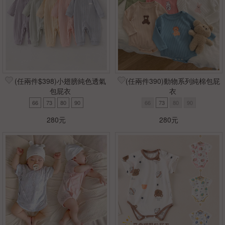
(任兩件$398)小翅膀純色透氣
(任兩件390)動物系列純棉包屁
包屁衣
衣
66
73
80
90
66
73
80
90
280元
280元