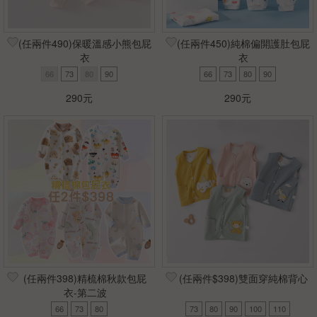
(任兩件490)保暖溫感小熊包屁
(任兩件450)純棉偏開護肚包屁
衣
衣
66
73
80
90
66
73
80
90
290元
290元
(任兩件398)精梳棉秋款包屁
(任兩件$398)雙面穿純棉背心
衣-第二波
66
73
80
73
80
90
100
110