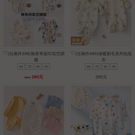
(任兩件398)無骨單面印花空調
(任兩件490)保暖刷毛系列包屁
服
衣
66
73
80
90
66
73
80
90
280元
290元
590元