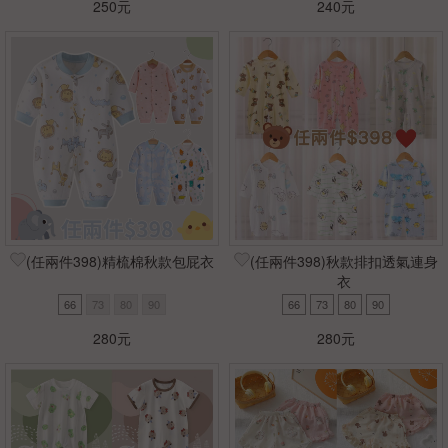
250元
240元
(任兩件398)精梳棉秋款包屁衣
(任兩件398)秋款排扣透氣連身
衣
66
73
80
90
66
73
80
90
280元
280元