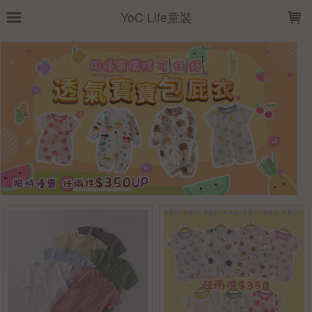
LOADING...
YoC Life童裝
上架時間
銷售價格
樣式尺寸篩選
全部樣式
粉
藍
黃
恐龍
綠
紫
天鵝
灰
咖
咖啡熊
全部尺寸
59
66
73
80
90
100
110
120
篩選