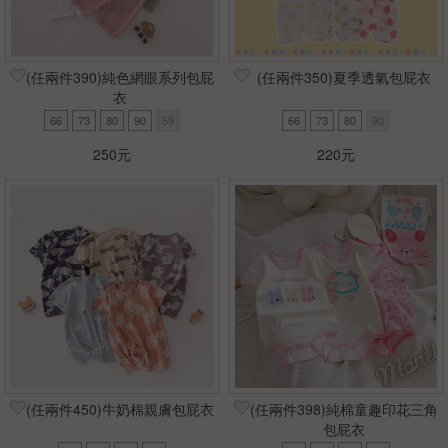
(任兩件390)純色網眼系列包屁
(任兩件350)夏季透氣包屁衣
衣
66
73
80
90
59
66
73
80
90
250元
220元
(任兩件450)牛奶棉親膚包屁衣
(任兩件398)純棉童趣印花三角
包屁衣