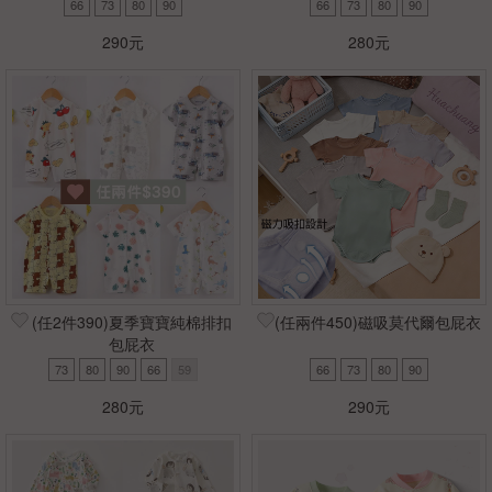
66
73
80
90
66
73
80
90
290元
280元
(任2件390)夏季寶寶純棉排扣
(任兩件450)磁吸莫代爾包屁衣
包屁衣
73
80
90
66
59
66
73
80
90
280元
290元