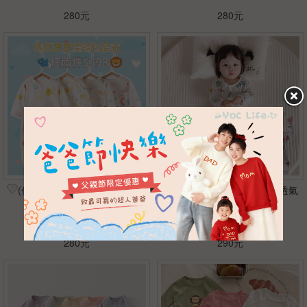
280元
280元
(任兩件398)透氣寶寶空調包屁
(任兩件$450)長袖竹纖維透氣
衣
排釦包屁衣
66
73
80
90
66
73
80
90
280元
290元