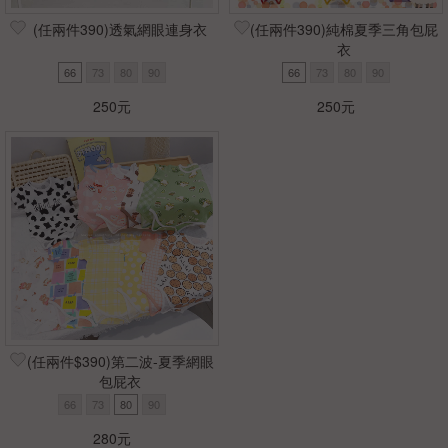
(任兩件390)透氣網眼連身衣
(任兩件390)純棉夏季三角包屁
衣
66
73
80
90
66
73
80
90
250元
250元
(任兩件$390)第二波-夏季網眼
包屁衣
66
73
80
90
280元