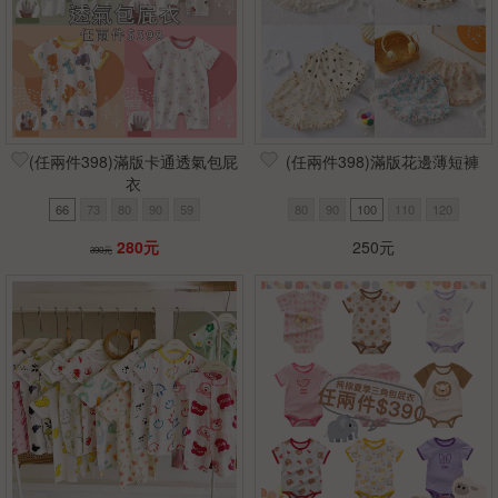
(任兩件398)滿版卡通透氣包屁
(任兩件398)滿版花邊薄短褲
衣
66
73
80
90
59
80
90
100
110
120
280元
250元
390元