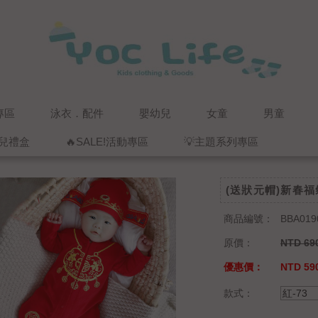
專區
泳衣．配件
嬰幼兒
女童
男童
兒禮盒
🔥SALE!活動專區
💡主題系列專區
(送狀元帽)新春
商品編號：
BBA019
原價：
NTD 69
優惠價：
NTD 59
款式：
紅-73