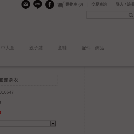
購物車
(
0
)
交易查詢
登入 / 註
中大童
親子裝
童鞋
配件．飾品
福氣連身衣
010647
0
0