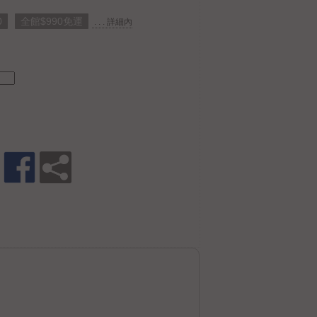
0
全館$990免運
. . . 詳細內