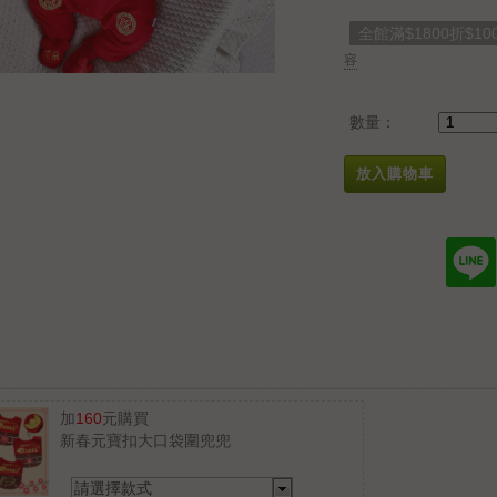
全館滿$1800折$10
容
數量：
放入購物車
加
160
元購買
新春元寶扣大口袋圍兜兜
請選擇款式