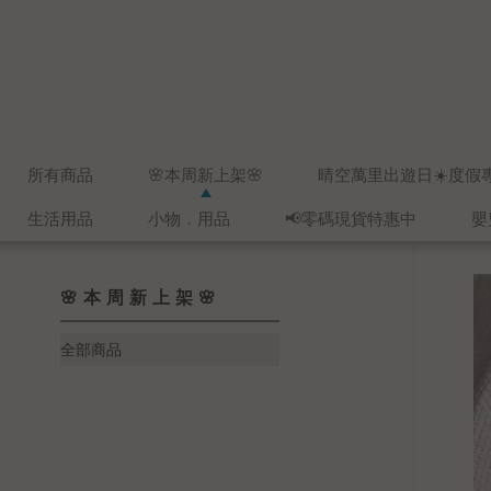
所有商品
🌸本周新上架🌸
晴空萬里出遊日☀️度假
生活用品
小物．用品
📢零碼現貨特惠中
嬰
🌸本周新上架🌸
全部商品