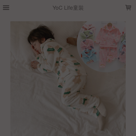
LOADING...
YoC Life童裝