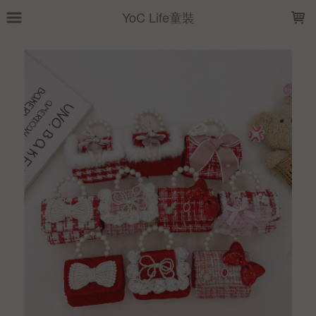
LOADING...
YoC Life童裝