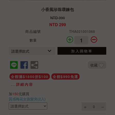
小香風珍珠環鍊包
NTD 390
NTD 299
商品編號
THA021001068
數量
加入購物車
收藏
全館滿$1800折$100
全館$990免運
...詳細內容
加
150
元購買
質感梅花女孩髮夾(2入)