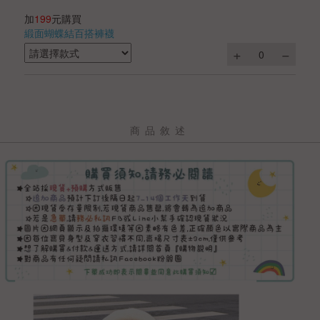
加
199
元購買
緞面蝴蝶結百搭褲襪
商品敘述