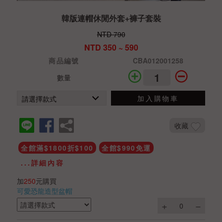
韓版連帽休閒外套+褲子套裝
NTD 790
NTD 350 ~ 590
商品編號
CBA012001258
數量
加入購物車
收藏
全館滿$1800折$100
全館$990免運
...詳細內容
加
250
元購買
可愛恐龍造型盆帽