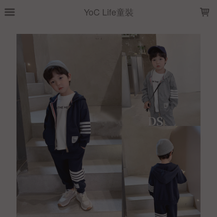
LOADING...
YoC Life童裝