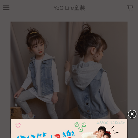
LOADING...
YoC Life童裝