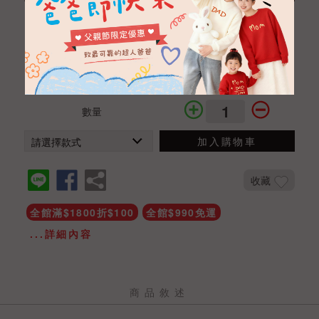
韓版牛仔連帽背心
NTD 590
NTD 499
商品編號
CBA012101181
數量
加入購物車
收藏
全館滿$1800折$100
全館$990免運
...詳細內容
商品敘述