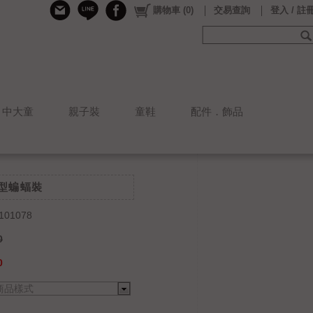
購物車
(
0
)
交易查詢
登入 / 註
中大童
親子裝
童鞋
配件．飾品
造型蝙蝠裝
101078
0
0
商品樣式