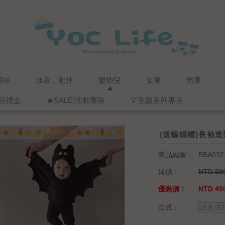
專區
泳衣．配件
嬰幼兒
女童
男童
兒禮盒
🔥SALE!活動專區
💡主題系列專區
(送蝙蝠帽)長袖
商品編號：
BBA032
原價：
NTD 59
優惠價：
NTD 45
款式：
請選擇