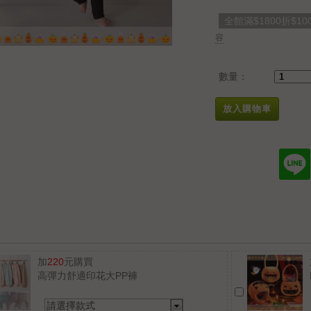
全館滿$1800折$10
容
數量：
放入購物車
加
220
元購買
高彈力舒適印花大PP褲
請選擇款式