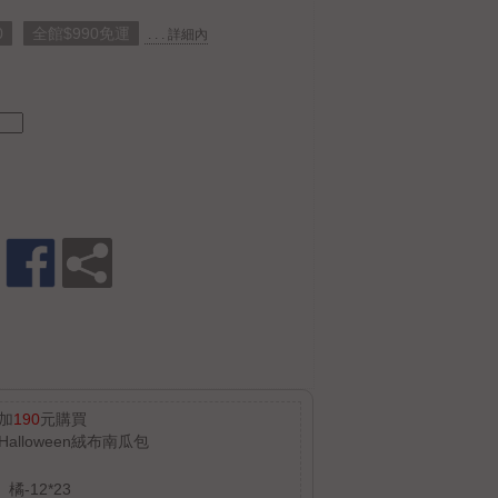
0
全館$990免運
. . . 詳細內
加
190
元購買
Halloween絨布南瓜包
橘-12*23