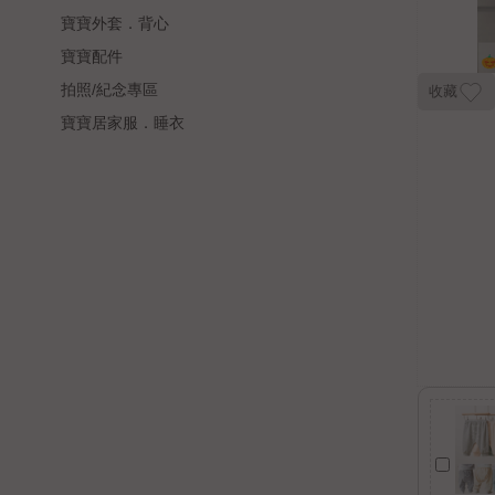
寶寶外套．背心
寶寶配件
拍照/紀念專區
收藏
寶寶居家服．睡衣