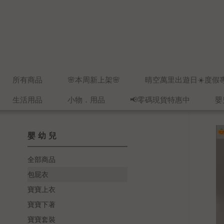
所有商品
🌸本周新上架🌸
晴空萬里出遊日☀️度假
生活用品
小物．用品
📢零碼現貨特惠中
嬰
嬰幼兒
全部商品
包屁衣
寶寶上衣
寶寶下著
寶寶套裝