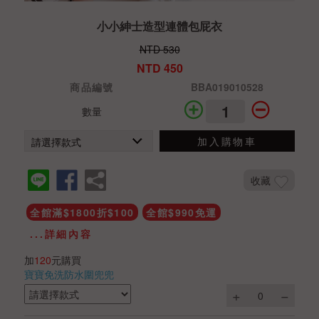
小小紳士造型連體包屁衣
NTD 530
NTD 450
商品編號
BBA019010528
數量
加入購物車
收藏
全館滿$1800折$100
全館$990免運
...詳細內容
加
120
元購買
寶寶免洗防水圍兜兜