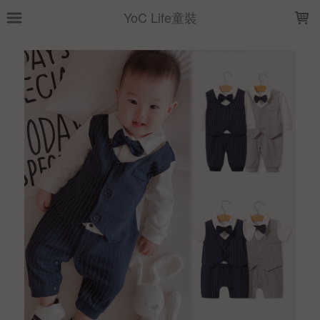
LOADING...
YoC Life童裝