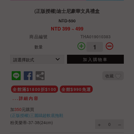
(正版授權)迪士尼豪華文具禮盒
NTD 590
NTD 399 ~ 499
商品編號
THA019010383
數量
加入購物車
收藏
全館滿$1800折$100
全館$990免運
...詳細內容
加
350
元購買
(正版授權)三麗鷗超軟底拖鞋
粉美樂蒂-37-38(24cm)