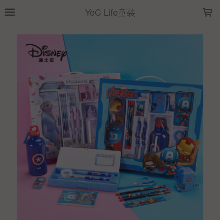
LOADING...
YoC Life童裝