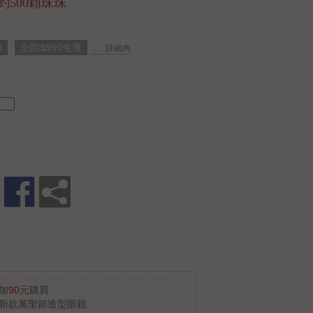
約500顆珠珠
0
全館$990免運
. . . 詳細內
加
90
元購買
新款萬聖節造型眼鏡