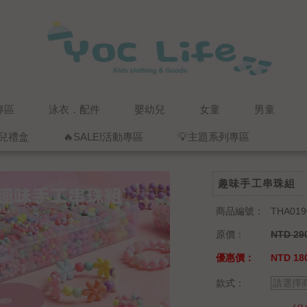
專區
泳衣．配件
嬰幼兒
女童
男童
兒禮盒
🔥SALE!活動專區
💡主題系列專區
趣味手工串珠組
商品編號：
THA019
原價：
NTD 29
優惠價：
NTD 18
款式：
請選擇