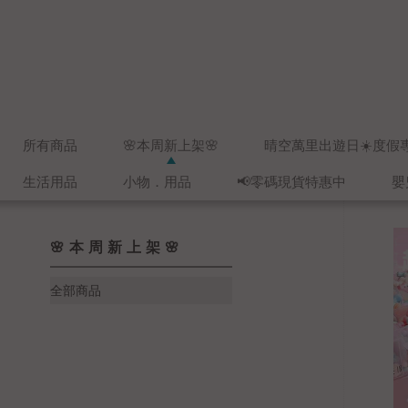
所有商品
🌸本周新上架🌸
晴空萬里出遊日☀️度假
生活用品
小物．用品
📢零碼現貨特惠中
嬰
🌸本周新上架🌸
全部商品