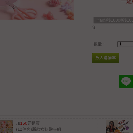
一組
全館滿$1800折$10
容
數量：
放入購物車
加
150
元購買
(12件套)新款女孩髮夾組