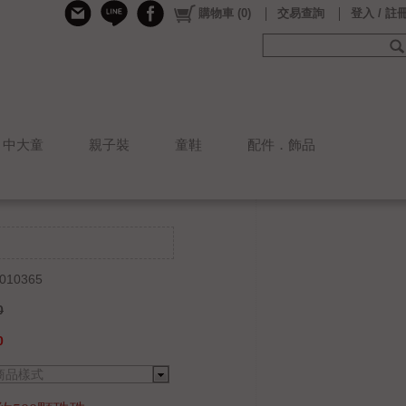
購物車
(
0
)
交易查詢
登入 / 註
中大童
親子裝
童鞋
配件．飾品
010365
0
0
商品樣式