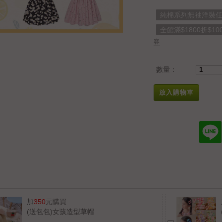
純棉系列無袖洋裝任2
全館滿$1800折$10
容
數量：
放入購物車
加
350
元購買
(送包包)女孩造型草帽