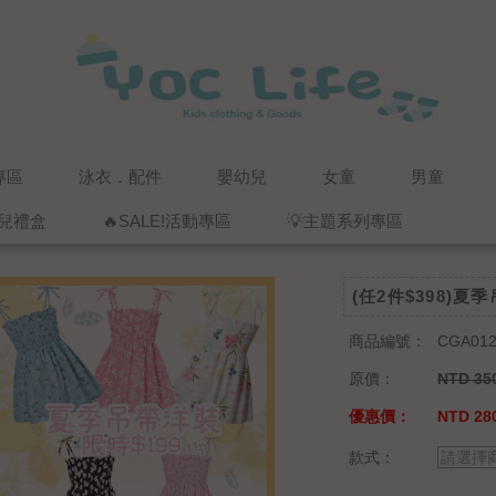
專區
泳衣．配件
嬰幼兒
女童
男童
兒禮盒
🔥SALE!活動專區
💡主題系列專區
(任2件$398)
商品編號：
CGA012
原價：
NTD 35
優惠價：
NTD 28
款式：
請選擇