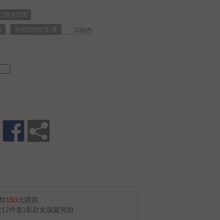
件$398
0
全館$990免運
. . . 詳細內
加
150
元購買
(12件套)新款女孩髮夾組