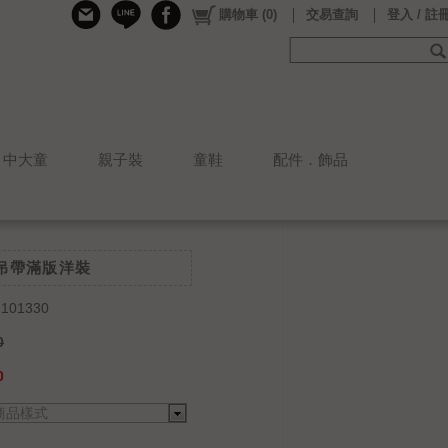
購物車
(
0
)
交易查詢
登入 / 註
中大童
親子裝
童鞋
配件．飾品
夏季吊帶滿版洋裝
101330
0
0
商品樣式