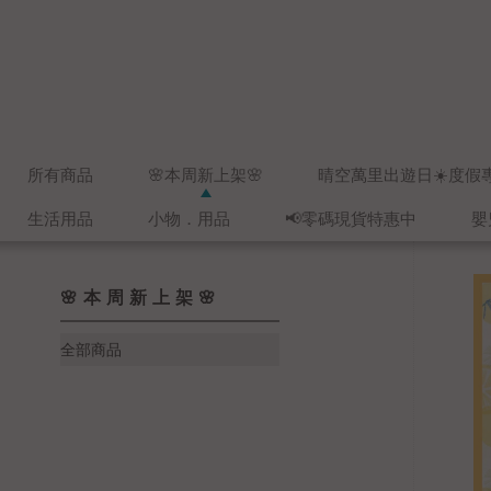
所有商品
🌸本周新上架🌸
晴空萬里出遊日☀️度假
生活用品
小物．用品
📢零碼現貨特惠中
嬰
🌸本周新上架🌸
全部商品