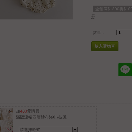
全館滿$1800折$10
容
數量：
放入購物車
加
480
元購買
滿版連帽四層紗布浴巾/披風
請選擇款式