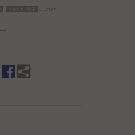
0
全館$990免運
. . . 詳細內