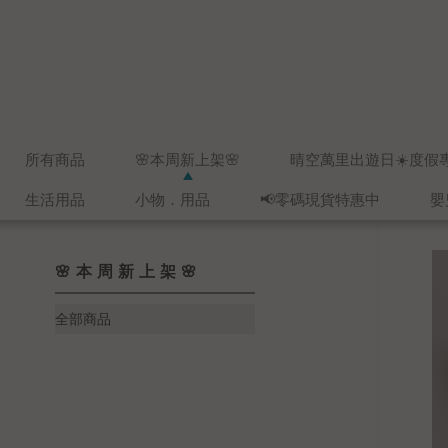
所有商品
🌸本周新上架🌸
晴空萬里出遊日☀️度假
生活用品
小物．用品
📢零碼現貨特惠中
嬰
🌸本周新上架🌸
全部商品