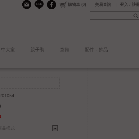
購物車
(
0
)
交易查詢
登入 / 註
中大童
親子裝
童鞋
配件．飾品
201054
0
0
商品樣式