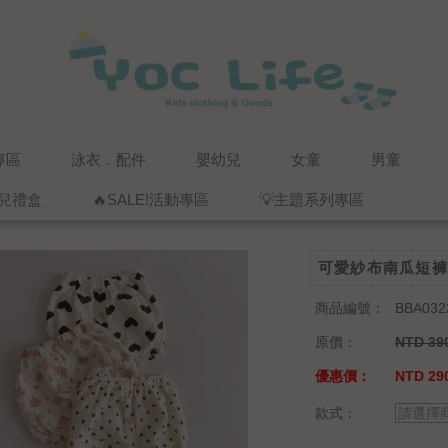
專區
泳衣．配件
嬰幼兒
女童
男童
兒禮盒
🔥SALE!活動專區
💡主題系列專區
可愛紗布南瓜短褲
商品編號：
BBA032
原價：
NTD 39
優惠價：
NTD 29
款式：
請選擇