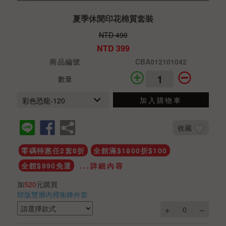
夏季休閒印花棉質套裝
NTD 490
NTD 399
商品編號
CBA012101042
數量
加入購物車
收藏
零碼特惠任2套8折
全館滿$1800折$100
全館$990免運
...詳細內容
加
520
元購買
韓版雙層內裡衝鋒外套