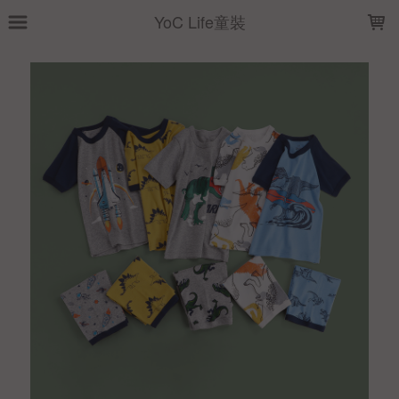
LOADING...
YoC Life童裝