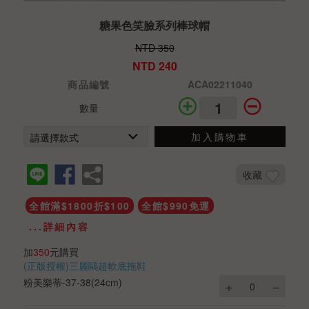
糖果色笑臉系列棒球帽
NTD 350
NTD 240
商品編號
ACA02211040
數量
加入購物車
收藏
全館滿$1800折$100
全館$990免運
...詳細內容
加
350
元購買
(正版授權)三麗鷗超軟底拖鞋
粉美樂蒂-37-38(24cm)