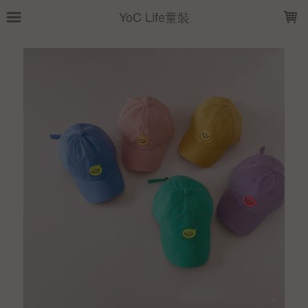
LOADING...
YoC Life童裝