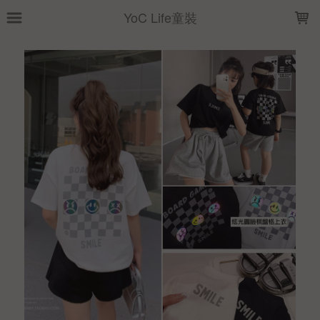
LOADING...
YoC Life童裝