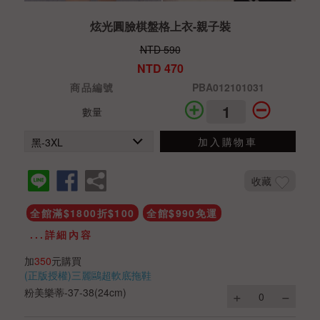
炫光圓臉棋盤格上衣-親子裝
NTD 590
NTD 470
商品編號
PBA012101031
數量
加入購物車
收藏
全館滿$1800折$100
全館$990免運
...詳細內容
加
350
元購買
(正版授權)三麗鷗超軟底拖鞋
粉美樂蒂-37-38(24cm)