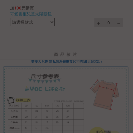
加
190
元購買
可愛圓框兒童太陽眼鏡
商品敘述