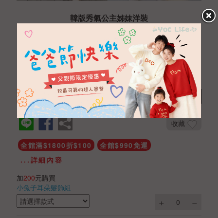
韓版秀氣公主姊妹洋裝
NTD 540
NTD 400
商品編號
CGA012001060
數量
加入購物車
收藏
全館滿$1800折$100
全館$990免運
...詳細內容
加
200
元購買
小兔子耳朵髮飾組