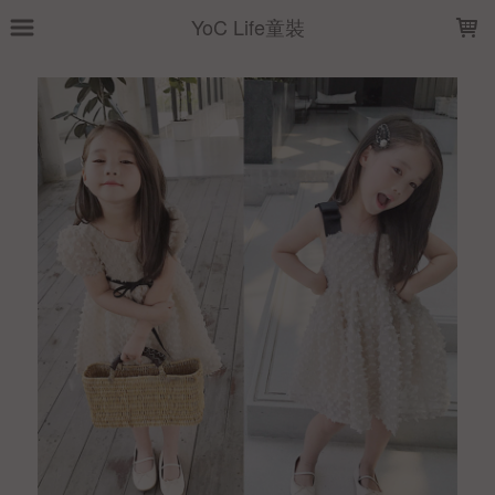
LOADING...
YoC Life童裝