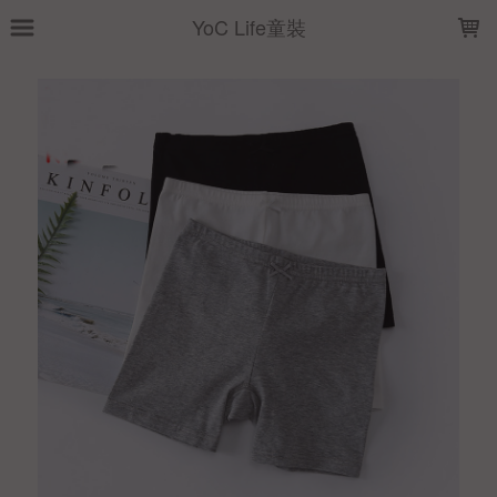
LOADING...
YoC Life童裝