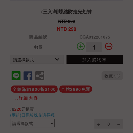
(三入)蝴蝶結防走光短褲
NTD 390
NTD 290
商品編號
CGA012201075
數量
加入購物車
收藏
全館滿$1800折$100
全館$990免運
...詳細內容
加
220
元購買
(兩組)日系珍珠花邊長襪