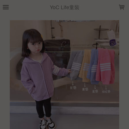
LOADING...
YoC Life童裝