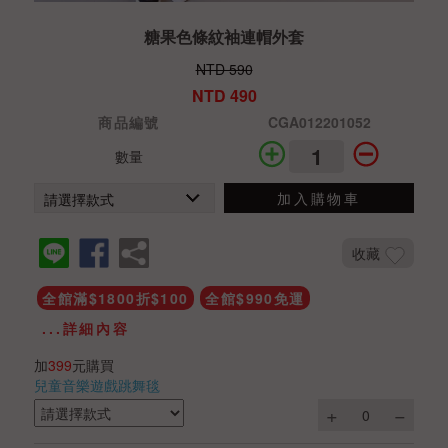
糖果色條紋袖連帽外套
NTD 590
NTD 490
商品編號
CGA012201052
數量
加入購物車
收藏
全館滿$1800折$100
全館$990免運
...詳細內容
加
399
元購買
兒童音樂遊戲跳舞毯