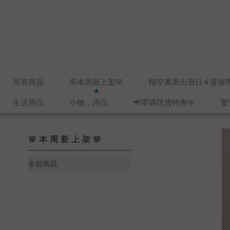
所有商品
🌸本周新上架🌸
晴空萬里出遊日☀️度假
生活用品
小物．用品
📢零碼現貨特惠中
嬰
🌸本周新上架🌸
全部商品