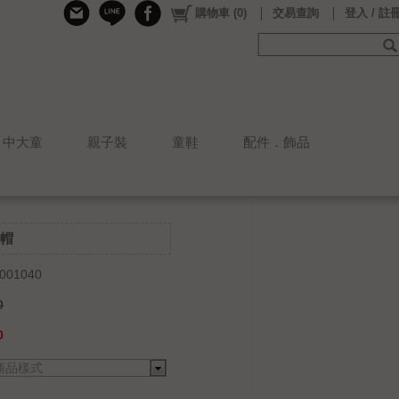
購物車
(
0
)
交易查詢
登入 / 註
中大童
親子裝
童鞋
配件．飾品
帽
001040
0
0
商品樣式