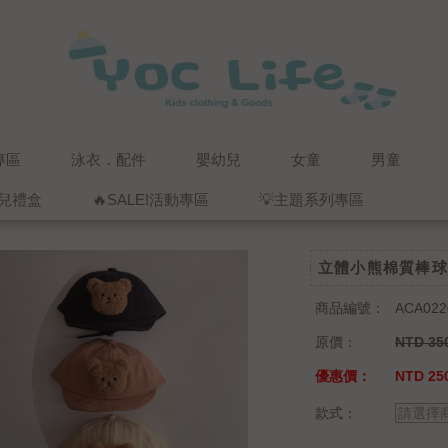
專區
泳衣．配件
嬰幼兒
女童
男童
兒禮盒
🔥SALE!活動專區
💡主題系列專區
立體小熊棉質棒球
商品編號：
ACA022
原價：
NTD 35
優惠價：
NTD 25
款式：
請選擇