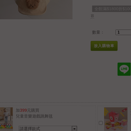
全館滿$1800折$10
容
數量：
放入購物車
加
399
元購買
兒童音樂遊戲跳舞毯
請選擇款式