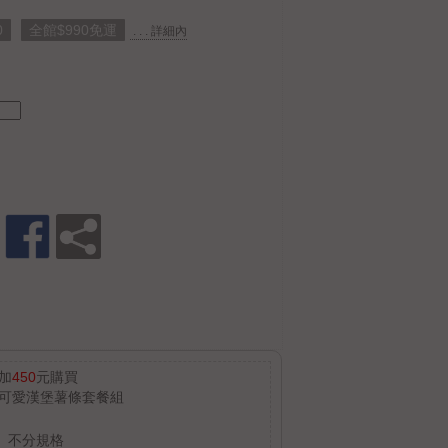
0
全館$990免運
. . . 詳細內
加
450
元購買
可愛漢堡薯條套餐組
不分規格