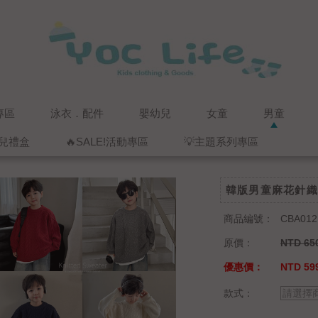
專區
泳衣．配件
嬰幼兒
女童
男童
兒禮盒
🔥SALE!活動專區
💡主題系列專區
韓版男童麻花針織
商品編號：
CBA012
原價：
NTD 65
優惠價：
NTD 59
款式：
請選擇