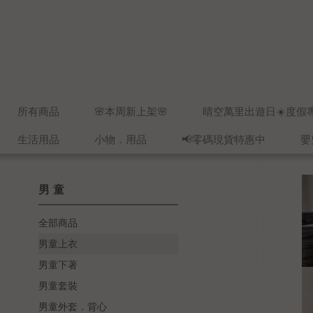
所有商品
🌸本周新上架🌸
晴空萬里出遊日☀️度假
生活用品
小物．用品
📢零碼現貨特惠中
嬰
男童
全部商品
男童上衣
男童下著
男童套裝
男童外套．背心