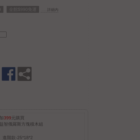
0
全館$990免運
. . . 詳細內
加
399
元購買
益智俄羅斯方塊積木組
進階款-25*18*2