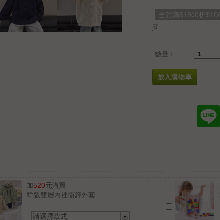
全館滿$1800折$10
容
數量：
放入購物車
加
520
元購買
韓版雙層內裡衝鋒外套
請選擇款式