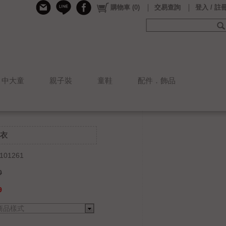
購物車
(
0
)
交易查詢
登入 / 註
中大童
親子裝
童鞋
配件．飾品
衣
101261
0
9
商品樣式