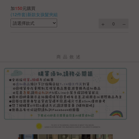
加
150
元購買
(12件套)新款女孩髮夾組
商品敘述