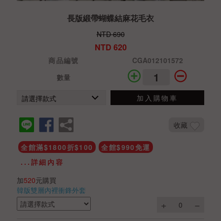
長版緞帶蝴蝶結麻花毛衣
NTD 690
NTD 620
商品編號
CGA012101572
數量
加入購物車
收藏
全館滿$1800折$100
全館$990免運
...詳細內容
加
520
元購買
韓版雙層內裡衝鋒外套