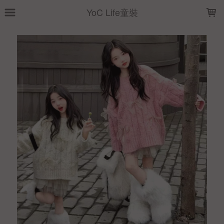
LOADING...
YoC Life童裝