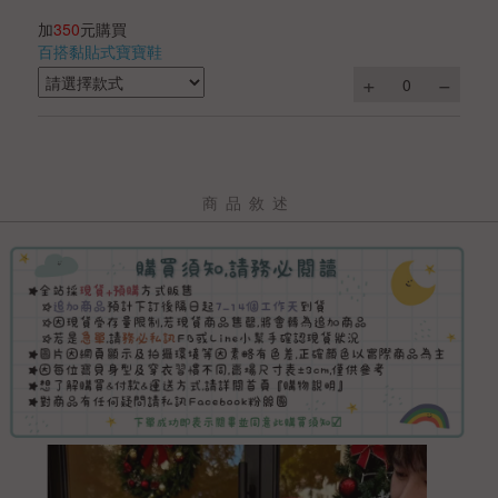
加
350
元購買
百搭黏貼式寶寶鞋
商品敘述