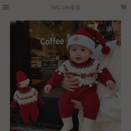
LOADING...
YoC Life童裝