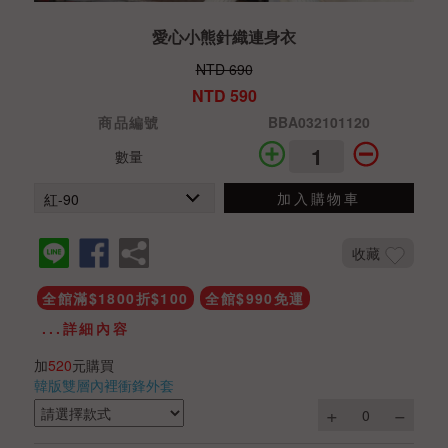
愛心小熊針織連身衣
NTD 690
NTD 590
商品編號
BBA032101120
數量
加入購物車
收藏
全館滿$1800折$100
全館$990免運
...詳細內容
加
520
元購買
韓版雙層內裡衝鋒外套