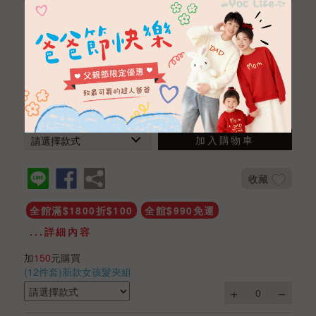
冰雪亮鑽公主風內搭褲
NTD 490
NTD 390
商品編號
CGA012101554
數量
加入購物車
收藏
全館滿$1800折$100
全館$990免運
...詳細內容
加
150
元購買
(12件套)新款女孩髮夾組