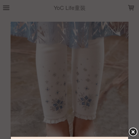
LOADING...
YoC Life童裝