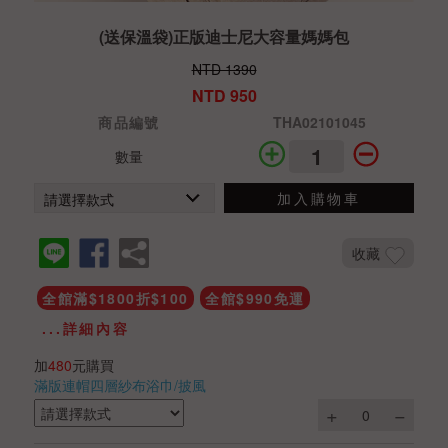
(送保溫袋)正版迪士尼大容量媽媽包
NTD 1390
NTD 950
商品編號
THA02101045
數量
加入購物車
收藏
全館滿$1800折$100
全館$990免運
...詳細內容
加
480
元購買
滿版連帽四層紗布浴巾/披風