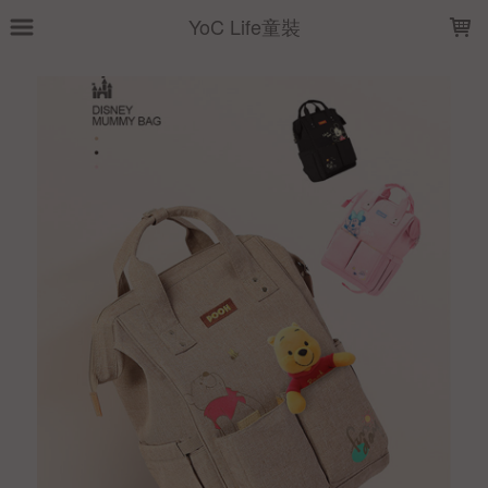
LOADING...
YoC Life童裝