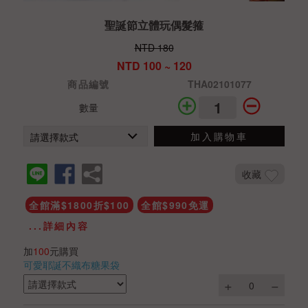
聖誕節立體玩偶髮箍
NTD 180
NTD 100 ~ 120
商品編號
THA02101077
數量
加入購物車
收藏
全館滿$1800折$100
全館$990免運
...詳細內容
加
100
元購買
可愛耶誕不織布糖果袋