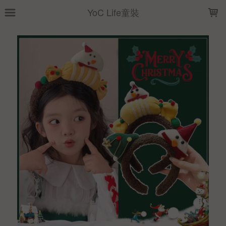
LOADING...
YoC Life童裝