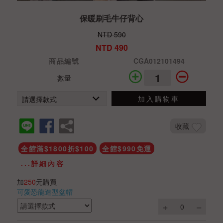
保暖刷毛牛仔背心
NTD 590
NTD 490
商品編號
CGA012101494
數量
加入購物車
收藏
全館滿$1800折$100
全館$990免運
...詳細內容
加
250
元購買
可愛恐龍造型盆帽