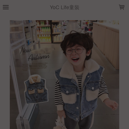
LOADING...
YoC Life童裝