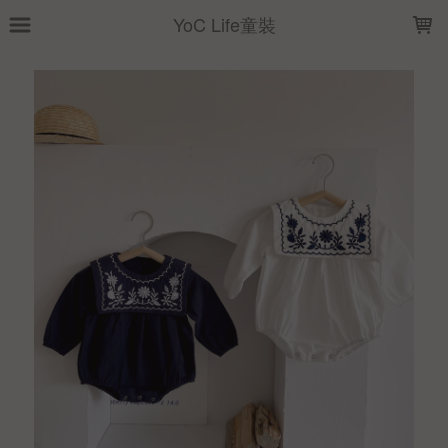
LOADING...
YoC Life童裝