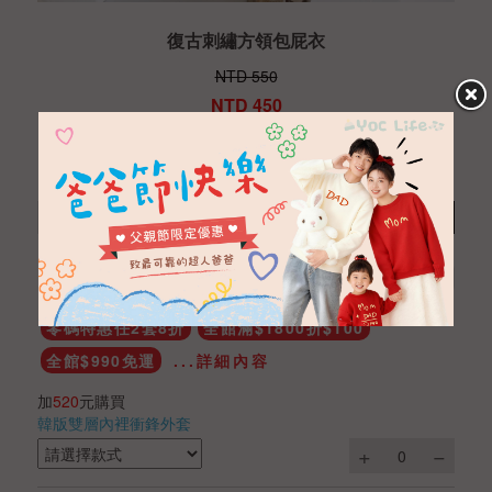
復古刺繡方領包屁衣
NTD 550
NTD 450
商品編號
BBA032101094
數量
加入購物車
收藏
零碼特惠任2套8折
全館滿$1800折$100
全館$990免運
...詳細內容
加
520
元購買
韓版雙層內裡衝鋒外套