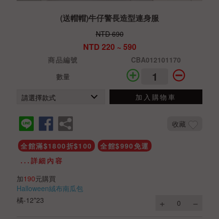
(送帽帽)牛仔警長造型連身服
NTD 690
NTD 220 ~ 590
商品編號
CBA012101170
數量
加入購物車
收藏
全館滿$1800折$100
全館$990免運
...詳細內容
加
190
元購買
Halloween絨布南瓜包
橘-12*23