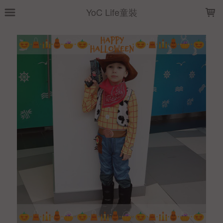
LOADING...
YoC Life童裝