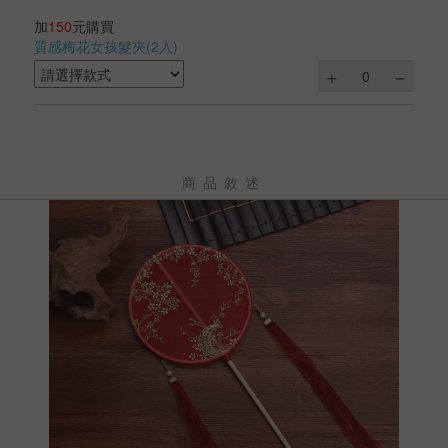
加
150
元購買
質感梅花女孩髮夾(2入)
商品敘述