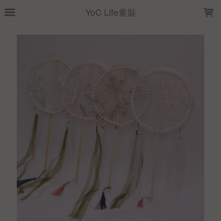
LOADING...
YoC Life童裝