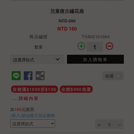
兒童復古繡花扇
NTD 290
NTD 180
商品編號
THA02101064
數量
加入購物車
收藏
全館滿$1800折$100
全館$990免運
...詳細內容
加
160
元購買
(兩入)超仙復古花朵髮飾