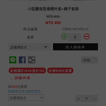
小惡魔造型連帽外套+褲子套裝
NTD 590
NTD 490
商品編號
CBA0190100313
數量
加入購物車
收藏
全館滿$1800折$100
全館$990免運
...詳細內容
加
299
元購買
節慶限定捏捏樂抽獎盒