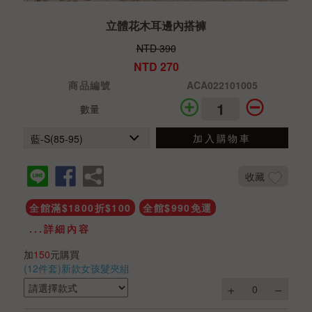
立體花木耳邊內搭褲
NTD 390
NTD 270
商品編號
ACA022101005
數量
加入購物車
收藏
全館滿$1800折$100
全館$990免運
...詳細內容
加
150
元購買
(12件套)新款女孩髮夾組