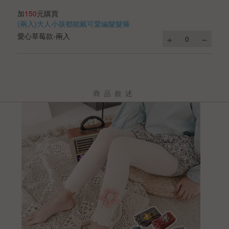
加
150
元購買
(兩入)大人小孩都能戴可愛編髮髮箍
愛心草莓款-兩入
商品敘述