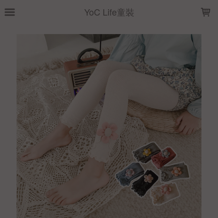
LOADING...
YoC Life童裝