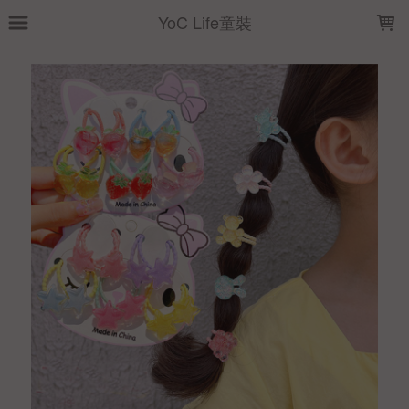
LOADING...
YoC Life童裝