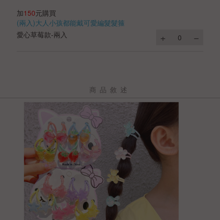
加
150
元購買
(兩入)大人小孩都能戴可愛編髮髮箍
愛心草莓款-兩入
商品敘述