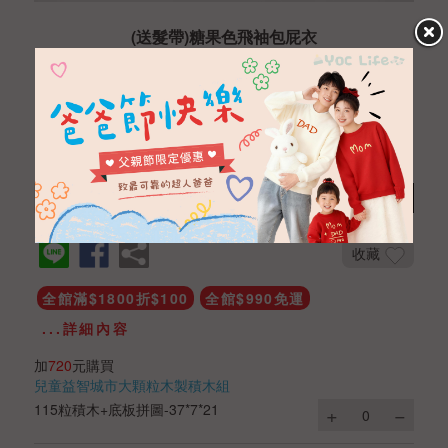
(送髮帶)糖果色飛袖包屁衣
NTD 490
NTD 390
商品編號
BBA032101069
數量
加入購物車
收藏
全館滿$1800折$100
全館$990免運
...詳細內容
加
720
元購買
兒童益智城市大顆粒木製積木組
115粒積木+底板拼圖-37*7*21