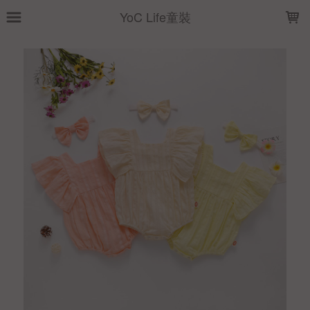
LOADING...
YoC Life童裝