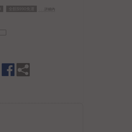
0
全館$990免運
. . . 詳細內