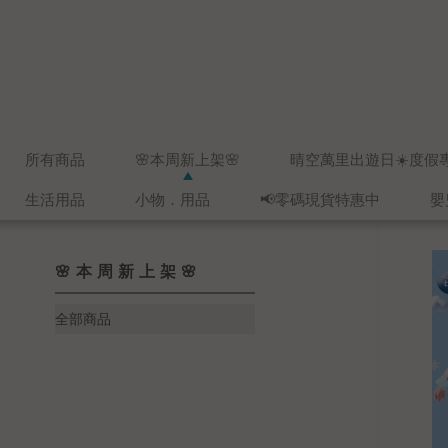
所有商品
🌸本周新上架🌸
晴空萬里出遊日☀️度假
生活用品
小物．用品
📢零碼現貨特惠中
嬰
🌸本周新上架🌸
全部商品