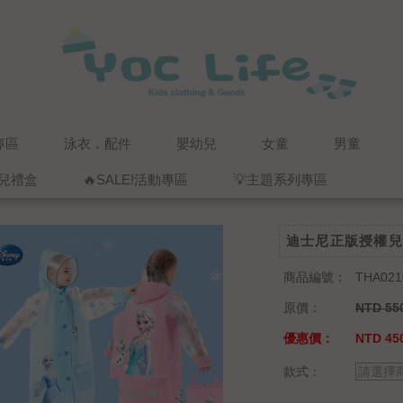
專區
泳衣．配件
嬰幼兒
女童
男童
兒禮盒
🔥SALE!活動專區
💡主題系列專區
迪士尼正版授權兒
商品編號：
THA021
原價：
NTD 55
優惠價：
NTD 45
款式：
請選擇