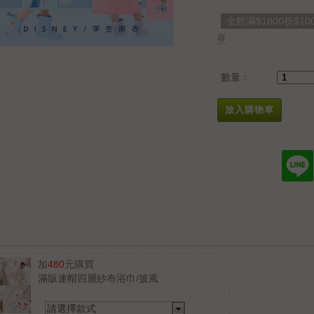
全館滿$1800折$10
容
數量：
放入購物車
加
480
元購買
滿版連帽四層紗布浴巾/披風
請選擇款式