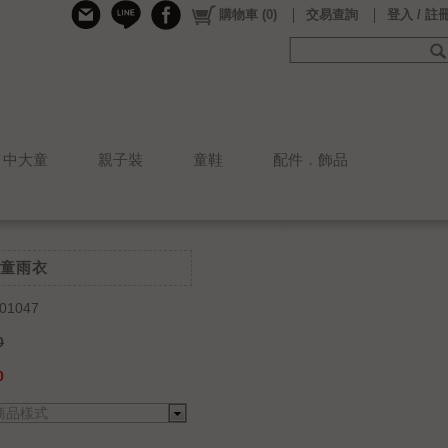
購物車
(
0
)
交易查詢
登入 / 註
中大童
親子裝
童鞋
配件．飾品
童雨衣
01047
0
0
商品樣式