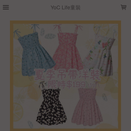
LOADING...
YoC Life童裝