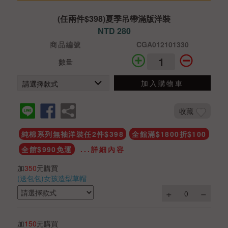
(任兩件$398)夏季吊帶滿版洋裝
NTD 280
商品編號
CGA012101330
數量
加入購物車
收藏
純棉系列無袖洋裝任2件$398
全館滿$1800折$100
全館$990免運
...詳細內容
加
350
元購買
(送包包)女孩造型草帽
加
150
元購買