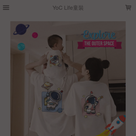
LOADING...
YoC Life童裝