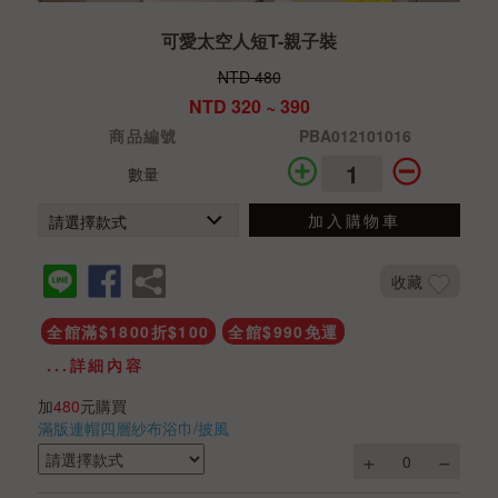
可愛太空人短T-親子裝
NTD 480
NTD 320 ~ 390
商品編號
PBA012101016
數量
加入購物車
收藏
全館滿$1800折$100
全館$990免運
...詳細內容
加
480
元購買
滿版連帽四層紗布浴巾/披風