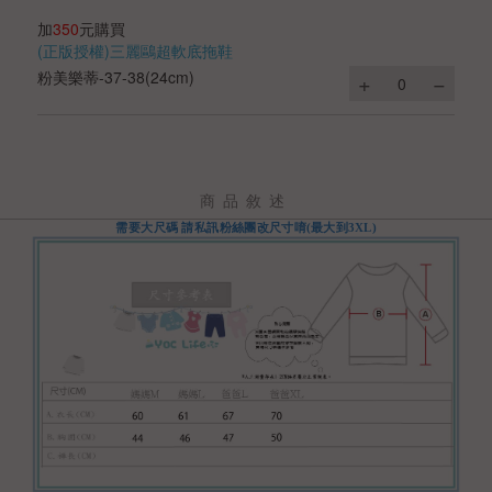
加
350
元購買
(正版授權)三麗鷗超軟底拖鞋
粉美樂蒂-37-38(24cm)
商品敘述