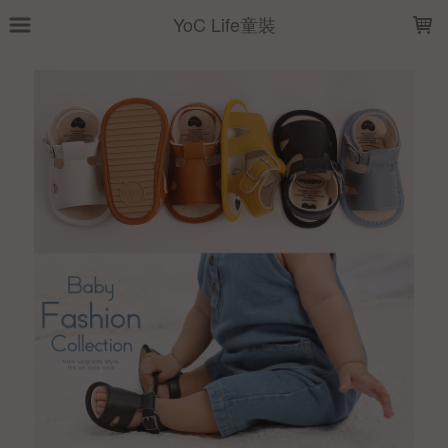
LOADING...
YoC Life童裝