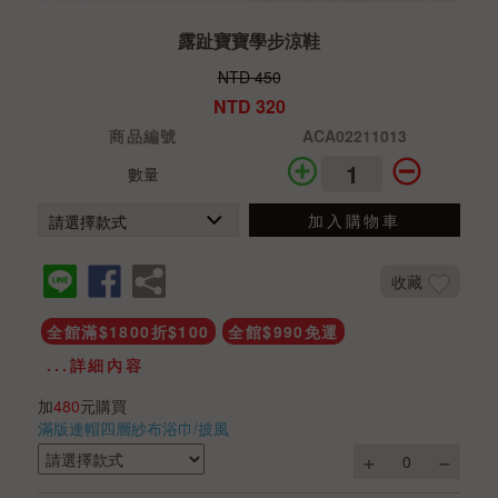
露趾寶寶學步涼鞋
NTD 450
NTD 320
商品編號
ACA02211013
數量
加入購物車
收藏
全館滿$1800折$100
全館$990免運
...詳細內容
加
480
元購買
滿版連帽四層紗布浴巾/披風