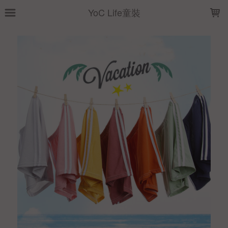
LOADING...
YoC Life童裝