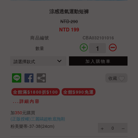
涼感透氣運動短褲
NTD 290
NTD 199
商品編號
CBA032101016
數量
加入購物車
收藏
全館滿$1800折$100
全館$990免運
...詳細內容
加
350
元購買
(正版授權)三麗鷗超軟底拖鞋
粉美樂蒂-37-38(24cm)