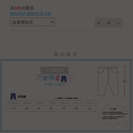
加
395
元購買
網狀簡約柔軟防滑涼鞋
商品敘述