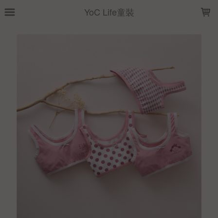
LOADING...
YoC Life童裝