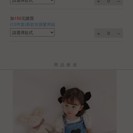
加
150
元購買
(12件套)新款女孩髮夾組
商品敘述