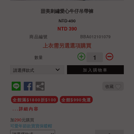
甜美刺繡愛心牛仔吊帶褲
NTD 490
NTD 390
商品編號
BBA012101079
上衣需另選選項購買
數量
加入購物車
收藏
全館滿$1800折$100
全館$990免運
...詳細內容
加
290
元購買
可愛年節款寶寶保暖帽