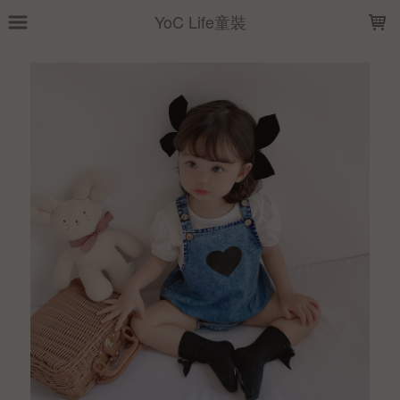
LOADING...
YoC Life童裝