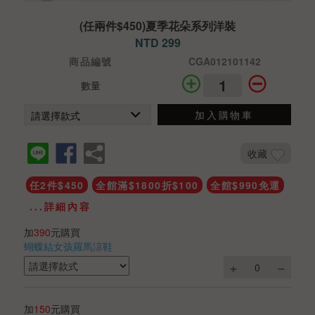
(任兩件$450)夏季花朵系列洋裝
NTD 299
商品編號
CGA012101142
數量
加入購物車
收藏
任2件$450
全館滿$1800折$100
全館$990免運
...詳細內容
加
390
元購買
蝴蝶結女孩羅馬涼鞋
加
150
元購買