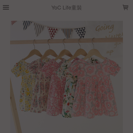
LOADING...
YoC Life童裝