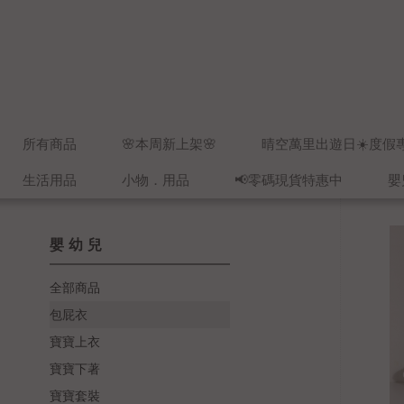
所有商品
🌸本周新上架🌸
晴空萬里出遊日☀️度假
生活用品
小物．用品
📢零碼現貨特惠中
嬰
嬰幼兒
全部商品
包屁衣
寶寶上衣
寶寶下著
寶寶套裝