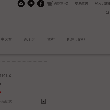
購物車
(
0
)
交易查詢
登入 / 註
中大童
親子裝
童鞋
配件．飾品
110110
0
0
商品樣式