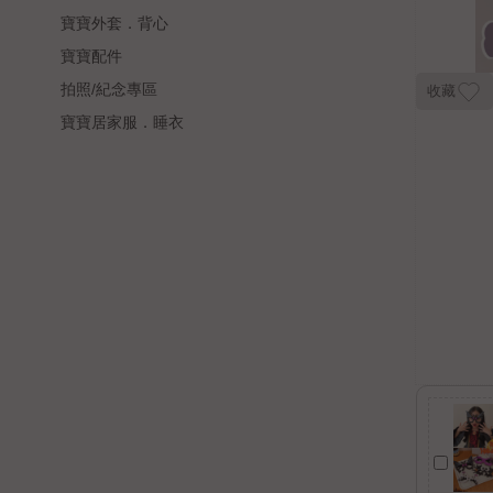
寶寶外套．背心
寶寶配件
拍照/紀念專區
收藏
寶寶居家服．睡衣