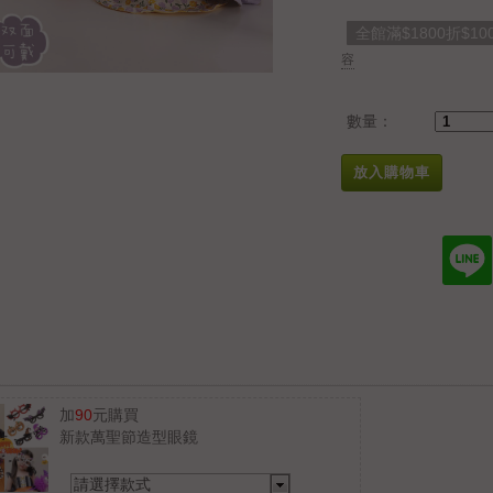
全館滿$1800折$10
容
數量：
放入購物車
加
90
元購買
新款萬聖節造型眼鏡
請選擇款式