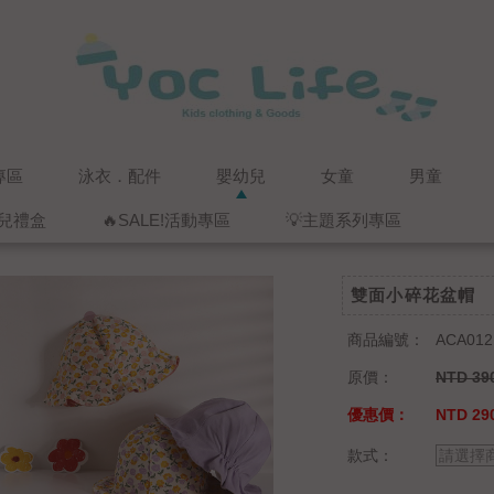
專區
泳衣．配件
嬰幼兒
女童
男童
兒禮盒
🔥SALE!活動專區
💡主題系列專區
雙面小碎花盆帽
商品編號：
ACA012
原價：
NTD 39
優惠價：
NTD 29
款式：
請選擇