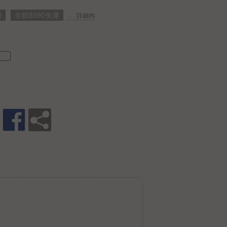
0
全館$990免運
. . . 詳細內