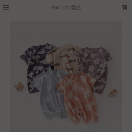
LOADING...
YoC Life童裝