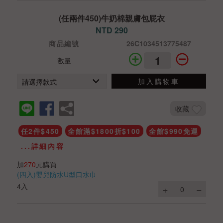
(任兩件450)牛奶棉親膚包屁衣
NTD 290
商品編號
26C1034513775487
數量
加入購物車
收藏
任2件$450
全館滿$1800折$100
全館$990免運
...詳細內容
加
270
元購買
(四入)嬰兒防水U型口水巾
4入