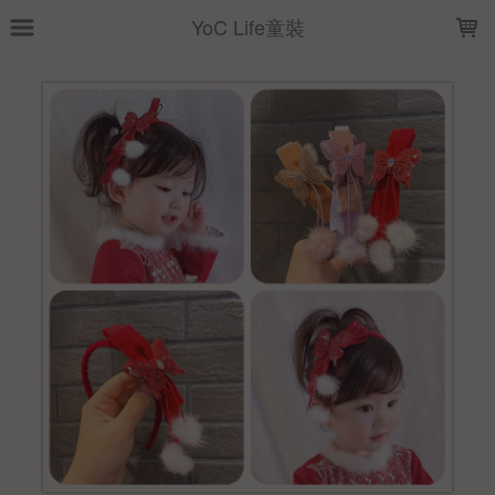
LOADING...
YoC Life童裝