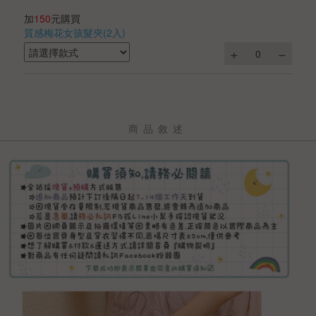
加
150
元購買
質感梅花女孩髮夾(2入)
商品敘述