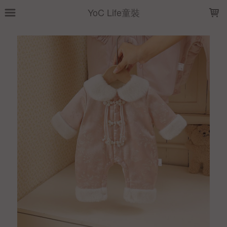
LOADING...
YoC Life童裝