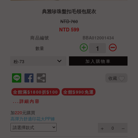
典雅珍珠盤扣毛領包屁衣
NTD 760
NTD 599
商品編號
BBA012001434
數量
加入購物車
收藏
全館滿$1800折$100
全館$990免運
...詳細內容
加
220
元購買
高彈力舒適印花大PP褲